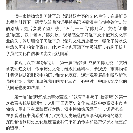
汉中市博物馆是习近平总书记赴汉考察的文化单位，在讲解员
老师的引领下，研学队沿着习近平总书记考察汉中市博物馆时走过
的路线，先后参观了望江楼、“石门十三品”陈列室、文物和“非
遗”展室、汉中老照片陈列展。现场感受了习近平总书记对文化事
业的关，深研细悟了习近平总书记对文化历史指示，强化了传承汉
中悠久历史的文化责任。此次活动也开阔了学员视野，有利于提升
学员的文化自信和传统文化认同感。
参观完汉中博物馆之后，第一届“拾梦班”成员关博元说：“文物
承载灿烂文明，传承历史文化，维系民族精神。参观汉中市博物馆
让我深刻认识到汉中的历史和文化底蕴。通过观看展品和听取解说
员的介绍，我更加珍视我们的文化遗产，心中对于中国传统文化的
认同感也更加浓厚。”
第一届“拾梦班”成员李炫莹说：“我有幸参与了“拾梦班”的第一
次教育实践培训活动，来到了国家历史文化名城汉中参观汉中市博
物馆，重走习主席陕西行之路。汉中博物馆历经千年，源远流长，
在参观过程中我感受到了汉文化历史底蕴的深厚和其独特的魅力，
深刻领悟到历史文化遗迹需要我们不断的传承和活态保护才能更好
的留存。”