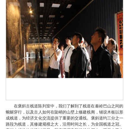
在褒斜古栈道陈列室中，我们了解到了栈道在秦岭巴山之间的
蜿蜒穿行，以及古人如何在陡峭的山壁上修建栈阁，铺设木板以形
成栈道，为经济文化交流提供了重要的交通线。褒斜道约三分之一
路段为栈道，其修建规模之大，沿用时间之长，为全国栈道之冠。