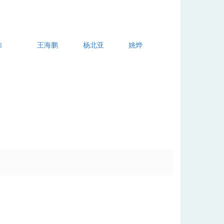
炜
王海鹏
杨北亚
姚烨