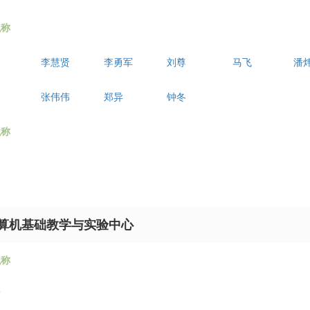
职称
波
李慧贤
李勇军
刘尊
马飞
潘
张伟伟
郑异
钟冬
职称
算机基础教学与实验中心
职称
伟