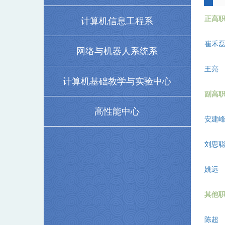
正高
计算机信息工程系
崔禾
网络与机器人系统系
王亮
计算机基础教学与实验中心
副高
高性能中心
安建
刘思
姚远
其他
陈超