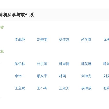
算机科学与软件系
职称
李战怀
刘曌雯
彭佳杰
尚学群
尤
职称
杰
陈伯林
杜洪涛
韩淑捷
韩笑琳
呼
李幸一
廖兴宇
林奕
刘海龙
刘
王立斌
王小奇
王永天
易海成
张
南