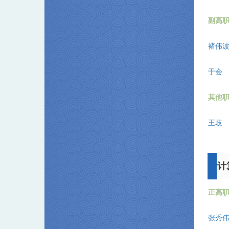
副高
褚伟
于会
其他
王歧
计
正高
张秀