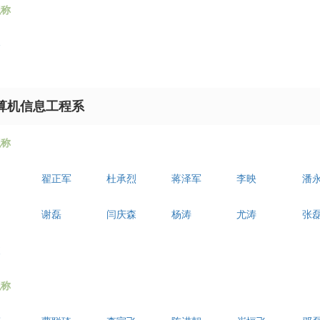
职称
全
算机信息工程系
职称
翟正军
杜承烈
蒋泽军
李映
潘
谢磊
闫庆森
杨涛
尤涛
张
波
职称