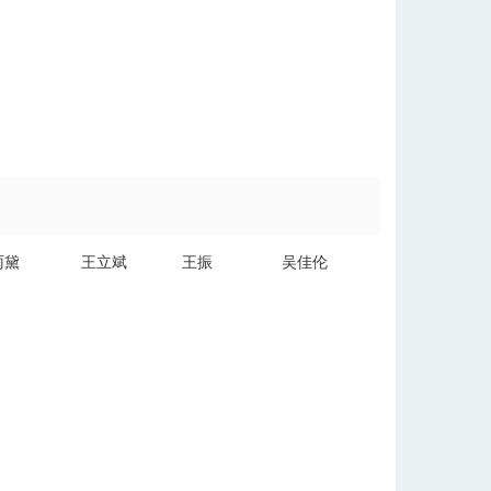
雨黛
王立斌
王振
吴佳伦