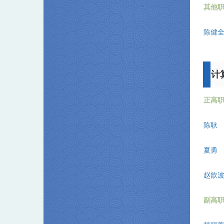
其他
陈健
计
正高
陈耿
夏勇
赵歆
副高