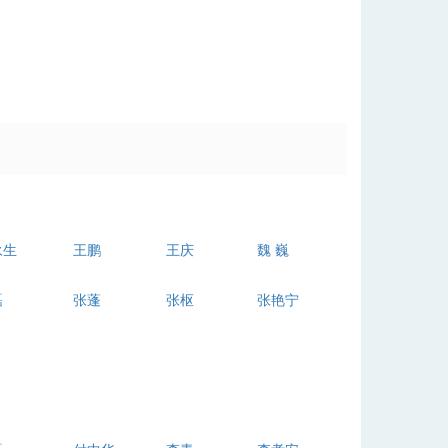
永生
王鹏
王庆
魏
巍
磊
张蓬
张枢
张艳宁