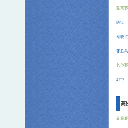
副高
陈江
秦晓
张胜
其他
郭艳
高
副高