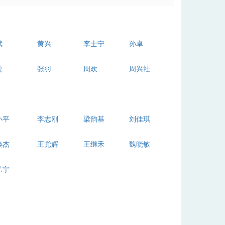
斌
黄兴
李士宁
孙卓
盈
张羽
周欢
周兴社
小平
李志刚
梁韵基
刘佳琪
焕杰
王党辉
王继禾
魏晓敏
艺宁