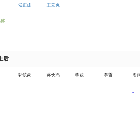
春
侯正雄
王云岚
职称
海
士后
三
郭镇豪
蒋长鸿
李毓
李哲
潘