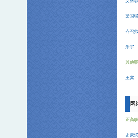
艾丽
梁国
齐召
朱宇
其他
王冀
网
正高
史豪