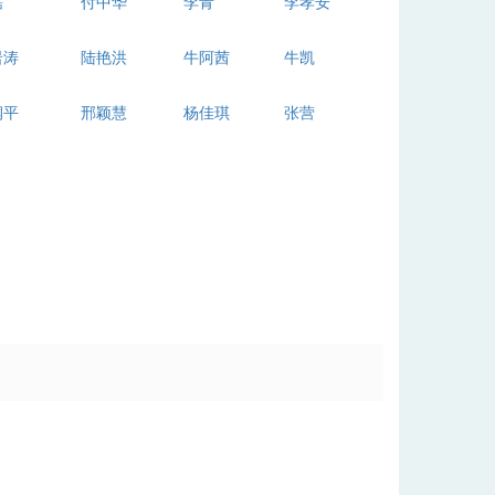
磊
付中华
李青
李孝安
岩涛
陆艳洪
牛阿茜
牛凯
润平
邢颖慧
杨佳琪
张营