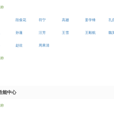
职称
段俊花
符宁
高逦
姜学锋
孔
红
孙蓬
汪芳
王雪
王毅航
魏
兵
赵佐
周果清
职称
性能中心
职称