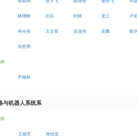
蓉
曹聪琦
查宇飞
陈进朝
崔恒飞
邓
强
林增刚
刘乐
刘婷
龙江
卢
帅
冉令燕
王文萱
吴连伟
吴鹏
郗
张世周
职称
尹翰林
络与机器人系统系
职称
斌
王丽芳
朱怡安