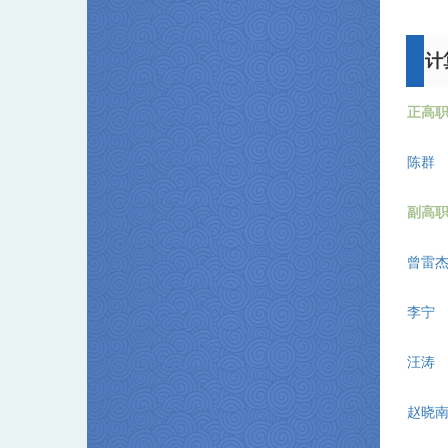
计
正高
陈群
副高
曾雷
李宁
汪涛
赵晓