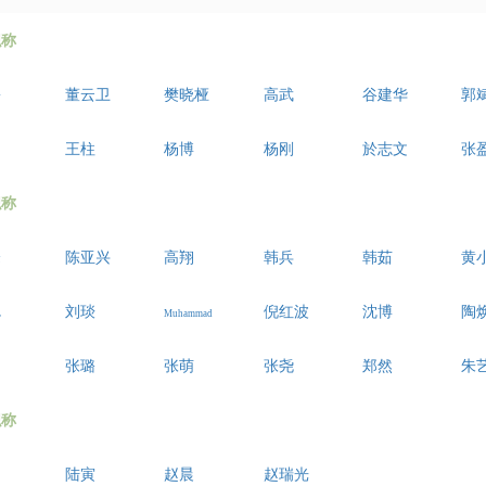
职称
磊
董云卫
樊晓桠
高武
谷建华
郭
王柱
杨博
杨刚
於志文
张
职称
峰
陈亚兴
高翔
韩兵
韩茹
黄
聪
刘琰
倪红波
沈
博
陶
M
uhammad
张璐
张萌
张尧
郑然
朱
职称
陆寅
赵晨
赵瑞光