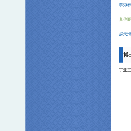
李秀
其他
赵天
博
丁亚