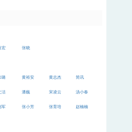
著宏
张晓
加璐
黄裕安
黄志杰
简讯
文洁
潘巍
宋凌云
汤小春
利军
张小芳
张育培
赵楠楠