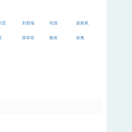
庆芸
刘君瑞
毛强
裴新凤
英
薛菲菲
詹涛
张隽